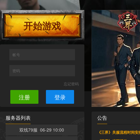
开始游戏
帐号
密码
忘记密码
注册
登录
服务器列表
公告
双线79服 06-29 10:00
《三界》关服流程时间安