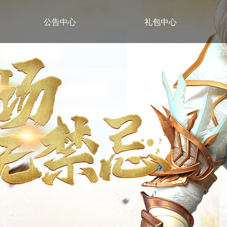
公告中心
礼包中心