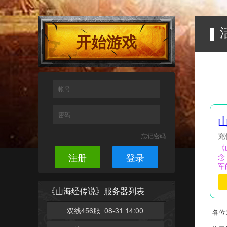
开始游戏
帐号
密码
忘记密码
充
《
注册
登录
念
军
《山海经传说》服务器列表
双线456服 08-31 14:00
各位