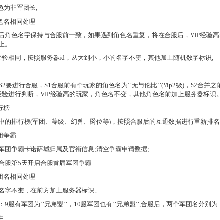
角色为非军团长;
角色名相同处理
后角色名字保持与合服前一致，如果遇到角色名重复，将在合服后，VIP经验
止。
P经验相同，按照服务器id，从大到小，小的名字不变，其他加上随机数字标识;
和S2要进行合服，S1合服前有个玩家的角色名为‘’无与伦比‘’(Vip2级)，S2合并
P经验进行判断，VIP经验高的玩家，角色名不变，其他角色名前加上服务器标识。则
行榜
中的排行榜(军团、等级、幻兽、爵位等)，按照合服后的互通数据进行重新排名
军团争霸
军团争霸卡诺萨城归属及官衔信息;清空争霸申请数据;
合服第5天开启合服首届军团争霸
军团名相同处理
名字不变，在前方加上服务器标识。
9服有军团为‘’兄弟盟‘’，10服军团也有‘’兄弟盟‘’,合服后，两个军团名分别为，‘’s9
件