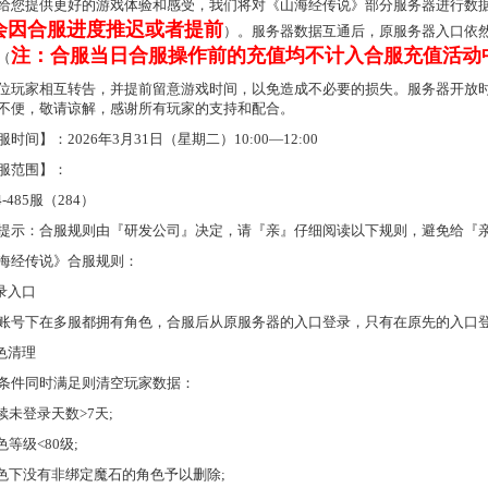
给您提供更好的游戏体验和感受，我们将对《山海经传说》部分服务器进行数
会因合服进度推迟或者提前
）。服务器数据互通后，原服务器入口依
注：合服当日合服操作前的充值均不计入合服充值活动
（
位玩家相互转告，并提前留意游戏时间，以免造成不必要的损失。服务器开放
不便，敬请谅解，感谢所有玩家的支持和配合。
时间】：2026年3月31日（星期二）10:00—12:00
服范围】：
84-485服（284）
提示：合服规则由『研发公司』决定，请『亲』仔细阅读以下规则，避免给『
海经传说》合服规则：
登录入口
账号下在多服都拥有角色，合服后从原服务器的入口登录，只有在原先的入口
角色清理
条件同时满足则清空玩家数据：
连续未登录天数>7天;
色等级<80级;
角色下没有非绑定魔石的角色予以删除;