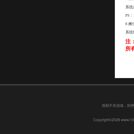
系统
PS
8.摊
系统
注
所
抵制不良游戏，拒绝
Copyright©2026 ww