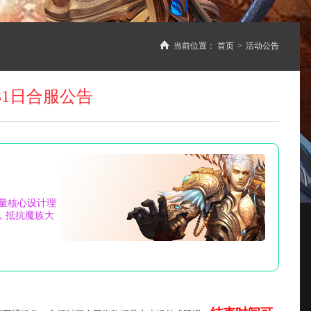
当前位置：
首页
>
活动公告
31日合服公告
能量核心设计理
，抵抗魔族大