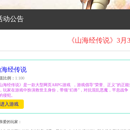
活动公告
《山海经传说》3月
山海经传说
值比例：
1:100
山海经传说》是一款大型网页ARPG游戏 ，游戏倡导“荣誉、正义”的正
，玩家在游戏中扮演救世主身份，带领“幻兽”，对抗混乱恶魔，平息战争
的侵犯。
进入游戏
亲爱的玩家：