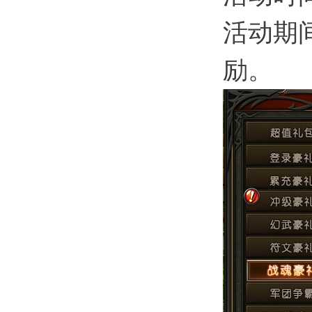
活动期
励。