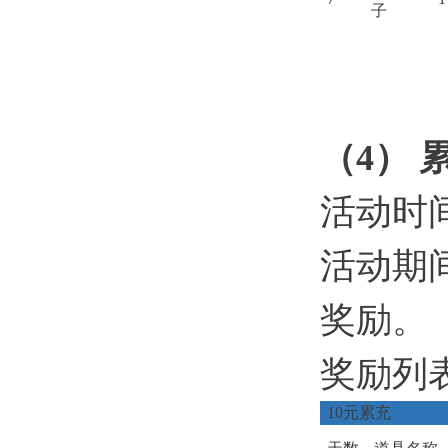
子
（4） 
活动时
活动期
奖励。
奖励列
10元累充