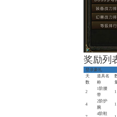
奖励列
登录豪礼
天
道具名
数
称
1阶腰
2
1
带
2阶护
4
1
腕
4阶鞋
7
1