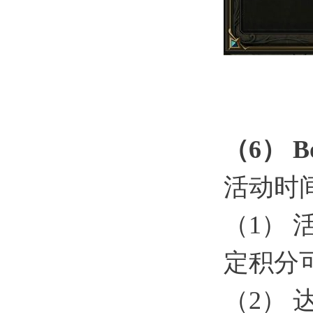
（6） 
活动时
（1） 
定积分
（2）