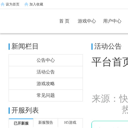
设为首页
加入收藏
首 页
游戏中心
用户中心
新闻栏目
活动公告
平台首
公告中心
活动公告
游戏攻略
常见问题
来源：快乐
热
开服列表
新服预告
H5游戏
已开新服