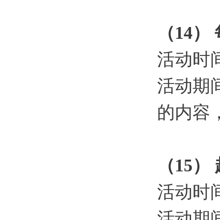
（14）
活动时
活动期
的内容
（15）
活动时
活动期