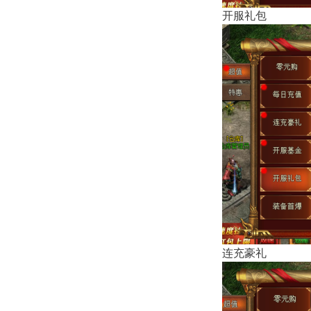
开服礼包
连充豪礼