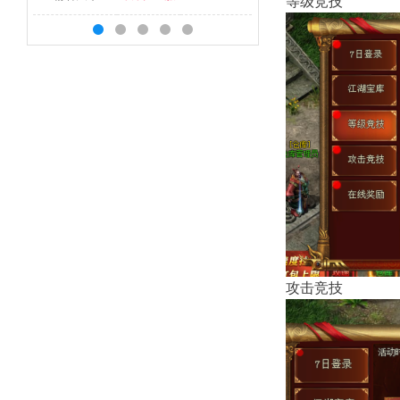
等级竞技
攻击竞技