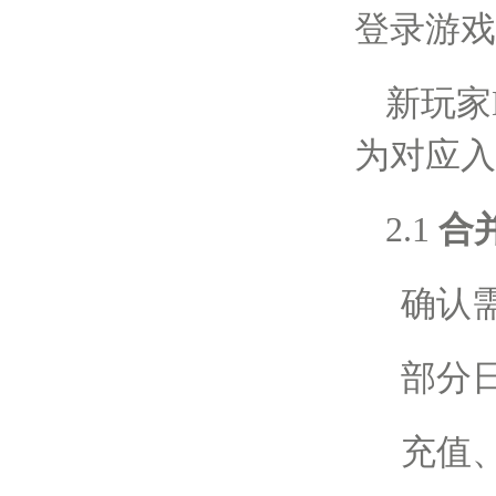
登录游戏
新玩家
为对应入
2.1
合
确认
部分
充值