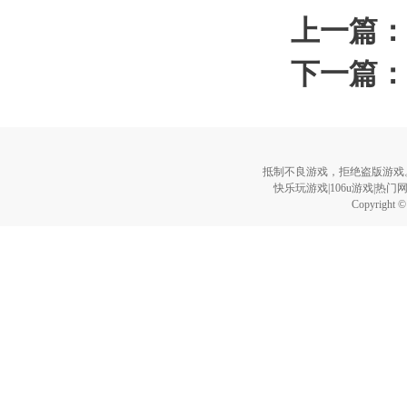
上一篇：
下一篇：
抵制不良游戏，拒绝盗版游戏
快乐玩游戏|106u游戏|热门网
Copyright 