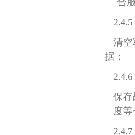
合服x
2.4.5
清空
据；
2.4.6
保存
度等
2.4.7