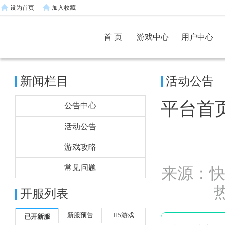
设为首页
加入收藏
首 页
游戏中心
用户中心
新闻栏目
活动公告
平台首
公告中心
活动公告
游戏攻略
常见问题
来源：快乐
热
开服列表
新服预告
H5游戏
已开新服